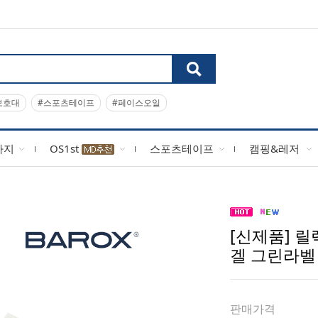
보호대
#스포츠테이프
#페이스오일
사지
OS1st
스포츠테이프
캠핑&레저
[신제품] 
겔 그린라벨 미
판매가격