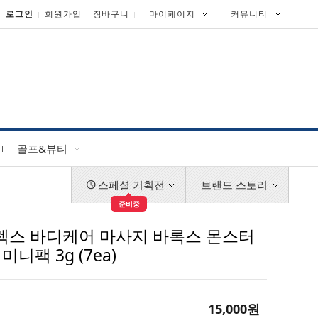
로그인
회원가입
장바구니
마이페이지
커뮤니티
골프&뷰티
스페셜 기획전
브랜드 스토리
준비중
릴렉스 바디케어 마사지 바록스 몬스터
니팩 3g (7ea)
15,000
원