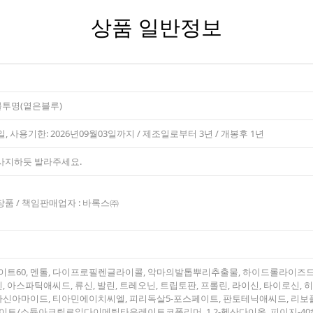
상품 일반정보
 불투명(옅은블루)
일, 사용기한: 2026년09월03일까지 / 제조일로부터 3년 / 개봉후 1년
사지하듯 발라주세요.
품 / 책임판매업자 : 바록스㈜
이트60, 멘톨, 다이프로필렌글라이콜, 악마의발톱뿌리추출물, 하이드롤라이즈드콜
 아스파틱애씨드, 류신, 발린, 트레오닌, 트립토판, 프롤린, 라이신, 타이로신,
신아마이드, 티아민에이치씨엘, 피리독살5-포스페이트, 판토테닉애씨드, 리보플라
/소듐아크릴로일다이메틸타우레이트코폴리머, 1,2-헥산다이올, 피이지-40하