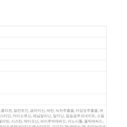
라겐, 알란토인, 글라이신, 세린, 녹차추출물, 타임잎추출물, 애
 히스티딘, 아이소류신, 페닐알라닌, 알지닌, 칼슘글루코네이트, 소듐
빈, 시스틴, 메티오닌, 파이루빅애씨드, 이노시톨, 폴릭애씨드,
이드로제네이티드캐스터오일, 피피지-26-부테스-26, 암모늄아크