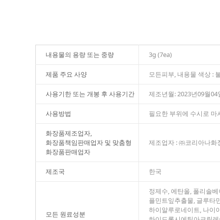
내용물의 용량 또는 중량
3g (7ea)
제품 주요 사양
모든피부, 내용물 색상 :
사용기한 또는 개봉 후 사용기간
제조년월: 2023년09월04
사용방법
필요한 부위에 수시로 마
화장품제조업자,
화장품책임판매업자 및 맞춤형
제조업자 : ㈜코리아나화장
화장품판매업자
제조국
한국
정제수, 에탄올, 폴리솔베
플민트잎추출물, 글루타민,
하이알루로네이트, 나이아
모든 원료성분
하이드록시에틸아크릴레이트