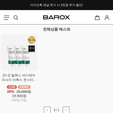
카카오톡 채널 추가 시
3천원 추가 할인!
포토후기 작성 시
2000P 적립
전체상품 베스트
[2+1] 릴렉스 바디케어
마사지 바록스 몬스터겔
그린라벨 50ml
20%
25,000원
19,900원
390원 적립
1
/
1