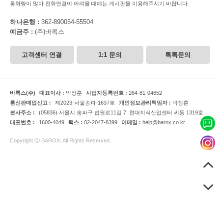
통화량이 많아 전화연결이 어려울 때에는 게시판을 이용해주시기 바랍니다.
하나은행 :
362-890054-55504
예금주 :
(주)바록스
고객센터 연결
1:1 문의
톡톡문의
바록스(주)
대표이사 :
박정훈
사업자등록번호 :
264-81-04652
통신판매업신고 :
제2023-서울송파-1637호
개인정보관리책임자 :
박정훈
본사주소 :
(05836) 서울시 송파구 법원로11길 7, 현대지식산업센터 씨동 1319호
대표번호 :
1600-4049
팩스 :
02-2047-8399
이메일 :
help@barox.co.kr
Copyright ⓒ BAROX. All Rights Reserved.