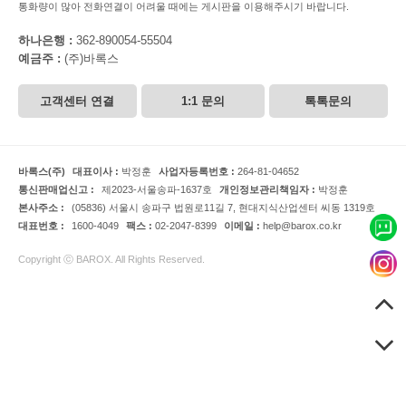
통화량이 많아 전화연결이 어려울 때에는 게시판을 이용해주시기 바랍니다.
하나은행 :
362-890054-55504
예금주 :
(주)바록스
고객센터 연결
1:1 문의
톡톡문의
바록스(주)
대표이사 :
박정훈
사업자등록번호 :
264-81-04652
통신판매업신고 :
제2023-서울송파-1637호
개인정보관리책임자 :
박정훈
본사주소 :
(05836) 서울시 송파구 법원로11길 7, 현대지식산업센터 씨동 1319호
대표번호 :
1600-4049
팩스 :
02-2047-8399
이메일 :
help@barox.co.kr
Copyright ⓒ BAROX. All Rights Reserved.