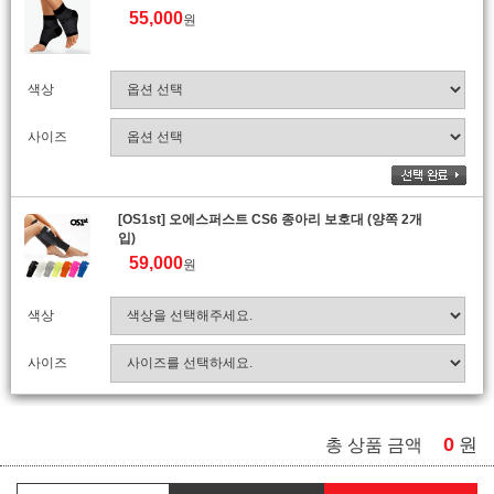
55,000
원
색상
사이즈
[OS1st] 오에스퍼스트 CS6 종아리 보호대 (양쪽 2개
입)
59,000
원
색상
사이즈
0
원
총 상품 금액