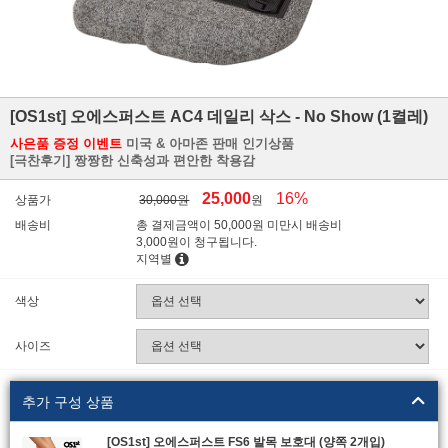
[OS1st] 오에스퍼스트 AC4 데일리 삭스 - No Show (1켤레)
사은품 증정 이벤트
미국 & 아마존 판매 인기상품
[극찬후기] 짱짱한 신축성과 편안한 착용감
25,000
16%
상품가
30,000원
원
배송비
총 결제금액이 50,000원 미만시 배송비
3,000원이 청구됩니다.
지역별
색상
사이즈
추가 구성 상품
[OS1st] 오에스퍼스트 FS6 발목 보호대 (양쪽 2개입)