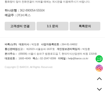
통화량이 많아 전화연결이 어려울 때에는 게시판을 이용해주시기 바랍니다.
하나은행 :
362-890054-55504
예금주 :
(주)바록스
고객센터 연결
1:1 문의
톡톡문의
바록스(주)
대표이사 :
박정훈
사업자등록번호 :
264-81-04652
통신판매업신고 :
제2023-서울송파-1637호
개인정보관리책임자 :
박정훈
본사주소 :
(05836) 서울시 송파구 법원로11길 7, 현대지식산업센터 씨동 1319호
대표번호 :
1600-4049
팩스 :
02-2047-8399
이메일 :
help@barox.co.kr
Copyright ⓒ BAROX. All Rights Reserved.