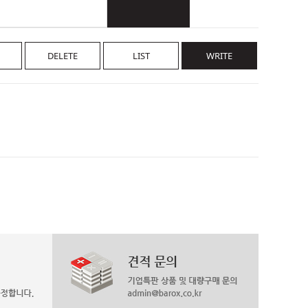
DELETE
LIST
WRITE