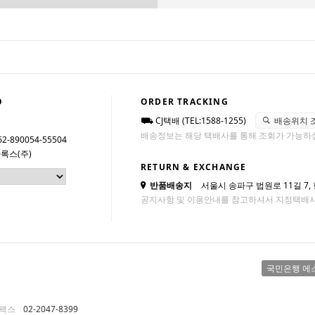
O
ORDER TRACKING
CJ택배 (TEL:1588-1255)
배송위치 
배송정보는 해당 택배사를 통해 조회가 가능하
62-890054-55504
록스(주)
RETURN & EXCHANGE
반품배송지
서울시 송파구 법원로 11길 7,
공지사항 및 이용안내를 참고하셔서 지정택배
국민은행 에
팩스
02-2047-8399