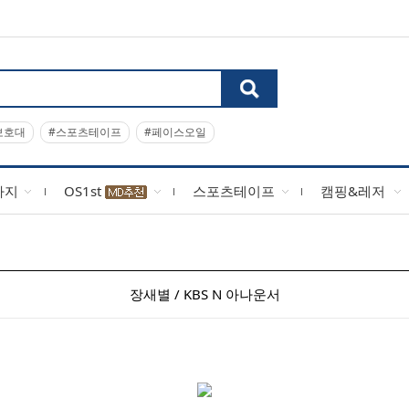
보호대
#스포츠테이프
#페이스오일
사지
OS1st
스포츠테이프
캠핑&레저
장새별 / KBS N 아나운서