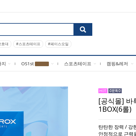
보호대
#스포츠테이프
#페이스오일
사지
OS1st
스포츠테이프
캠핑&레저
[공식몰] 
1BOX(6롤)
탄탄한 장력 / 강
안정적으로 근력을