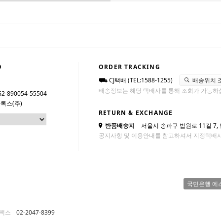
O
ORDER TRACKING
CJ택배 (TEL:1588-1255)
배송위치 
배송정보는 해당 택배사를 통해 조회가 가능하
62-890054-55504
록스(주)
RETURN & EXCHANGE
반품배송지
서울시 송파구 법원로 11길 7,
공지사항 및 이용안내를 참고하셔서 지정택배
국민은행 에
팩스
02-2047-8399